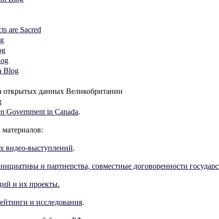
ts are Sacred
og
og
log
a Blog
а открытых данных Великобритании
g
en Government in Canada
.
материалов:
х видео-выступлений
.
ициативы и партнерства, совместные договоренности государс
ий и их проекты.
ейтинги и исследования
.