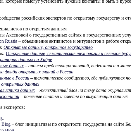
е), которые помогут установить нужные контакты и быть в курс
сообщества российских экспертов по открытому государству и о
ециалистов по открытым данным
ины Аксеновой о государственных сайтах и государственных услу
on Russia
– объединение активистов и энтузиастов в работе отк
а:
Открытые данные, открытое государство
ко:
Открытые данные, сематические технологии и светлое буд
оратория данных на Хабре
тых данных
– анонсы предстоящих занятий, видеозаписи и мате
а фонда открытых знаний в России
нные в России
– тематическое сообщество, где публикуются но
а открытых данных
алистика данных
– коллективный блог на тему дата-журналис
исютиной
– полезные статьи и советы по визуализации данных
а экспертов:
og
.
e Blog
– блог инициативы по открытости государства на сайте Бе
on Blog