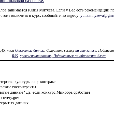
вно-правовой базы в РФ.
ов занимается Юлия Митяева. Если у Вас есть рекомендации по
стоит включить в курс, сообщайте по адресу:
yulia.mityaeva@gma
2:45
. тэги
Открытые данные
. Сохранить ссылку
на эту запись
. Подписат
RSS
.
прокомментировать
Подписаться на обновления блога
ерства культуры: еще контракт
свежие госконтракты
рытые данные? Да, если конкурс Минобра сработает
ecovery.gov
открытых данных