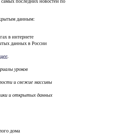
е самых последних новостей по
ткрытым данным:
гах в интернете
рытых данных в России
ущее
.
риалы уроков
вости и свежие массивы
тики и открытых данных
лого дома