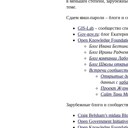
в меньшей степени, зарубежны
теме.
Сдаем явки-пароли – блоги и 
GIS-Lab
– сообщество сп
Gov-gov.ru
: блог Екатер
Open Knowledge Foundati
Блог Ивана Бегтин
Блог Ирины Радчен
Блог компании Лаб
Блог Школы откры
Встречи сообществ
Открытые да
данных с
хаб
Проект Журн
Сайт Тани М
Зарубежные блоги и сообществ
Craig Belsham’s midata Bl
Open Government Initiativ
Open Knowledge Foundati