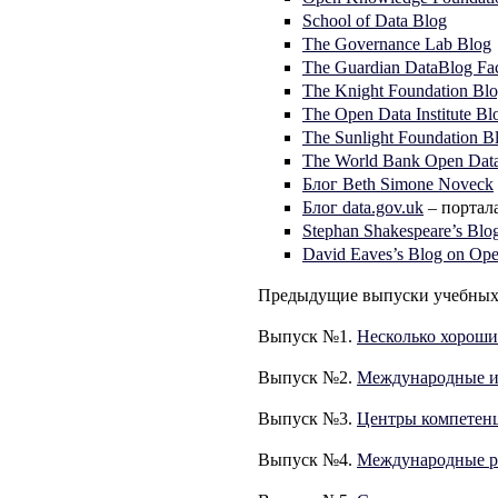
School of Data Blog
The Governance Lab Blog
The Guardian DataBlog Fac
The Knight Foundation Bl
The Open Data Institute Bl
The Sunlight Foundation B
The World Bank Open Dat
Блог Beth Simone Noveck
Блог data.gov.uk
– портал
Stephan Shakespeare’s Blo
David Eaves’s Blog on Op
Предыдущие выпуски учебных 
Выпуск №1.
Несколько хороши
Выпуск №2.
Международные ин
Выпуск №3.
Центры компетенц
Выпуск №4.
Международные р