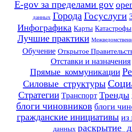
E-gov за пределами gov
open
Города
Госуслуги
данных
Инфографика
Карты
Катастрофы
Лучшие практики
Межведомственн
Обучение
Открытое Правительст
Отставки и назначения
Р
Прямые_коммуникации
Соци
Силовые_структуры
Стратегии
Тренды
Транспорт
блоги чиновников
блоги чин
гражданские инициативы
из
раскрытие_
данных