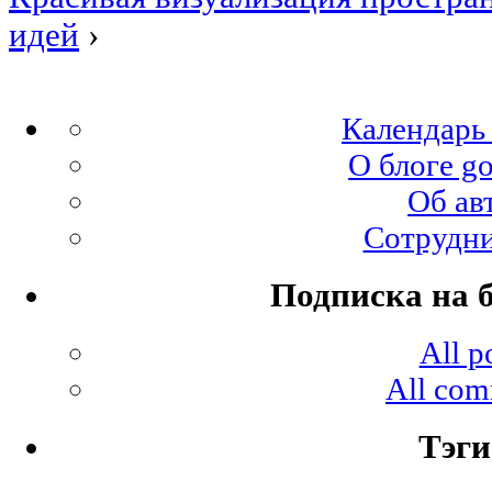
идей
›
Календарь
О блоге go
Об ав
Сотрудн
Подписка на б
All p
All com
Тэги