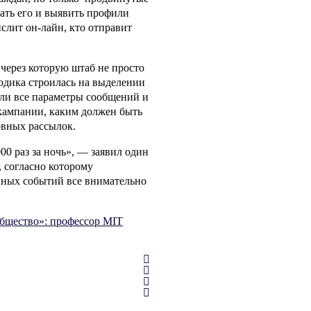
ать его и выявить профили
ислит он-лайн, кто отправит
через которую штаб не просто
тодика строилась на выделении
али все параметры сообщений и
кампании, каким должен быть
овных рассылок.
0 раз за ночь», — заявил один
, согласно которому
пных событий все внимательно
общество»: профессор MIT