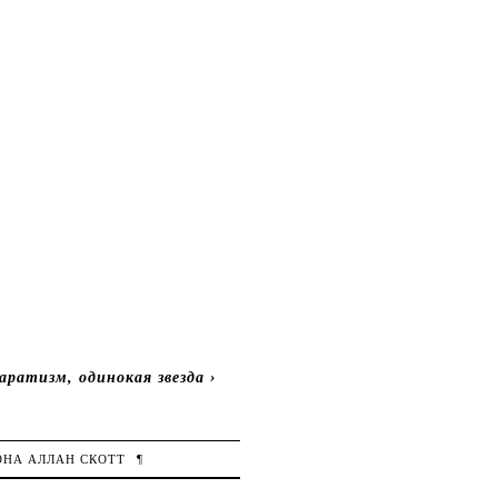
аратизм, одинокая звезда
›
ОНА
АЛЛАН СКОТТ
¶