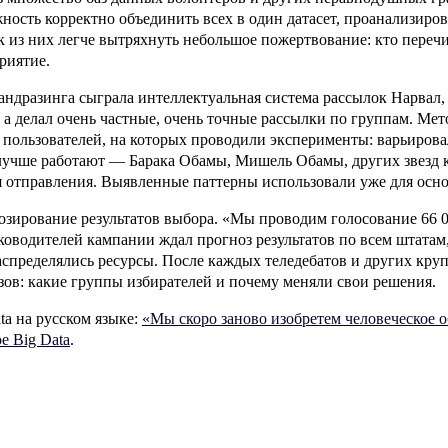
ность корректно объединить всех в один датасет, проанализиров
ак из них легче вытряхнуть небольшое пожертвование: кто переч
риятие.
андразинга сыграла интеллектуальная система рассылок Нарвал, 
 а делал очень частные, очень точные рассылки по группам. Ме
 пользователей, на которых проводили эксперименты: варьиров
лучше работают — Барака Обамы, Мишель Обамы, других звезд 
мя отправления. Выявленные паттерны использовали уже для осн
зирование результатов выбора. «Мы проводим голосование 66 00
ководителей кампании ждал прогноз результатов по всем штатам
спределялись ресурсы. После каждых теледебатов и других кру
зов: какие группы избирателей и почему меняли свои решения.
ta на русском языке:
«Мы скоро заново изобретем человеческое 
е Big Data
.