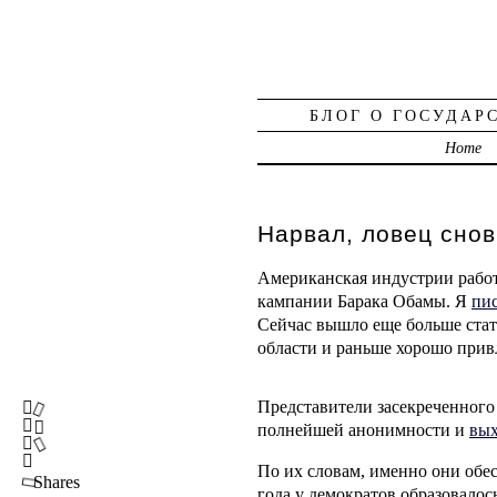
БЛОГ О ГОСУДАР
Home
Нарвал, ловец снов
Американская индустрии работ
кампании Барака Обамы. Я
пис
Сейчас вышло еще больше стате
области и раньше хорошо привл
Представители засекреченного 
полнейшей анонимности и
вых
По их словам, именно они об
Shares
года у демократов образовало