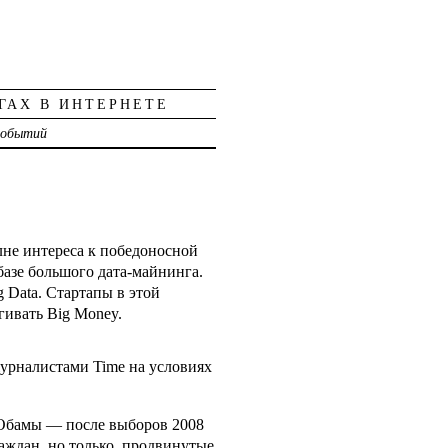
ГАХ В ИНТЕРНЕТЕ
событий
лне интереса к победоносной
азе большого дата-майнинга.
 Data. Стартапы в этой
гивать Big Money.
журналистами Time на условиях
 Обамы — после выборов 2008
раждан, но только продвинутые