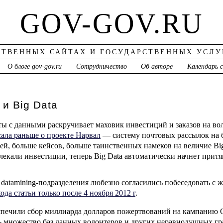
GOV-GOV.RU
СТВЕННЫХ САЙТАХ И ГОСУДАРСТВЕННЫХ УСЛУ
О блоге gov-gov.ru
Сотрудничество
Об авторе
Календарь 
 и Big Data
ы с данными раскручивает маховик инвестиций и заказов на во
ала раньше о проекте Нарвал
— систему почтовых рассылок на б
й, больше кейсов, больше таинственных намеков на величие Big
екали инвестиции, теперь Big Data автоматически начнет притя
datamining-подразделения любезно согласились побеседовать с 
ода статьи только после 4 ноября 2012 г
.
еспечили сбор миллиарда долларов пожертвований на кампанию
сь множество баз данных волонтеров и других неравнодушных г